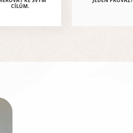
MĚŘOVAT KE SVÝM
JEDEN PROVAZ
CÍLŮM.