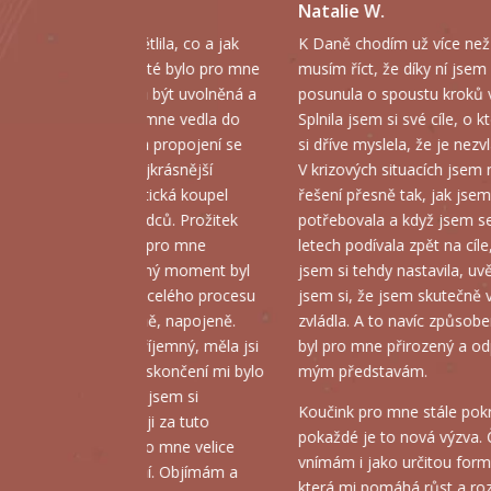
Natalie W.
Nikollet H.
K Daně chodím už více než dva roky a
Danča mi pomohla získat n
musím říct, že díky ní jsem se
pohledu nad osobním i pr
posunula o spoustu kroků vpřed.
rozhodováním. Díky našim
Splnila jsem si své cíle, o kterých jsem
jsem posílila svou schopno
si dříve myslela, že je nezvládnu.
stanovovat si priority. Nau
V krizových situacích jsem našla
pracovat a nastavovat zdr
řešení přesně tak, jak jsem
a činit jasná rozhodnutí be
potřebovala a když jsem se po dvou
zbytečných pochybností. Jej
letech podívala zpět na cíle, které
lidský, profesionální a velmi
jsem si tehdy nastavila, uvědomila
Naše spolupráce byla první,
jsem si, že jsem skutečně všechny
ne poslední.
zvládla. A to navíc způsobem, který
byl pro mne přirozený a odpovídal
mým představám.
Koučink pro mne stále pokračuje a
pokaždé je to nová výzva. Často to
vnímám i jako určitou formu terapie,
která mi pomáhá růst a rozvíjet se