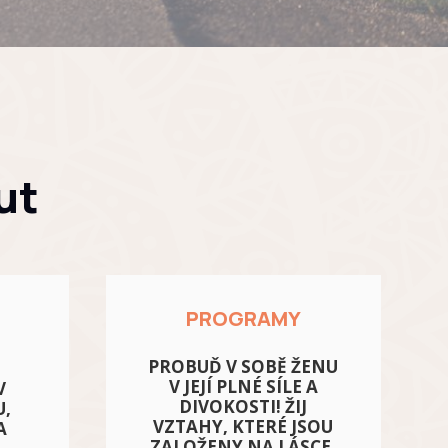
ut
PROGRAMY
PROBUĎ V SOBĚ ŽENU
V JEJÍ PLNÉ SÍLE A
V
DIVOKOSTI! ŽIJ
U,
VZTAHY, KTERÉ JSOU
A
ZALOŽENY NA LÁSCE,