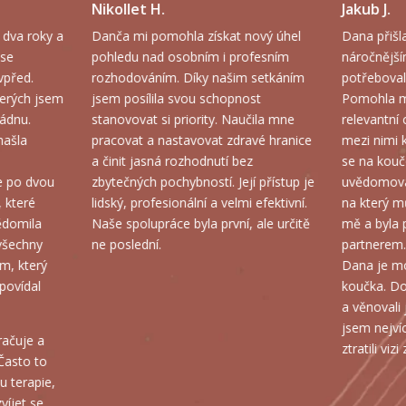
Jakub J.
Pavel N
ový úhel
Dana přišla do mého života v
Koučování 
ofesním
náročnějším období, kdy jsem
situaci, je
 setkáním
potřeboval podporu a nadhled.
zlepšení. 
st
Pomohla mi stanovit si pro mě
odbornost 
čila mne
relevantní cíle a vyjasnit si, jaká je
dotažení. 
avé hranice
mezi nimi korelace. Každý týden jsem
směr i záv
z
se na koučování těšil. Také jsem si
jsem měl d
í přístup je
uvědomoval, že dělám slušný pokrok,
hledání, de
 efektivní.
na který můžu být hrdý. Podporovala
spolupráci!
 ale určitě
mě a byla pro mě zodpovědným
partnerem.
Dana je moudrá žena a dobrá
koučka. Dokázala mě dobře navnímat
a věnovali jsme se vždy tomu, co
jsem nejvíce potřeboval, aniž bychom
ztratili vizi z dlouhodobých cílů.