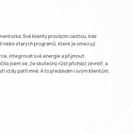
mentorka. Své klienty provázím cestou, kde
olí nebo starých programů, které je omezují.
rce, integrovat své energie a přijmout
ila jsem se, že skutečný růst přichází zevnitř, a
í vždy patří mně. A to předávám i svým klientům.