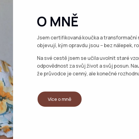
O MNĚ
Jsem certifikovaná koučka a transformační 
objevují, kým opravdu jsou – bez nálepek, r
Na své cestě jsem se učila uvolnit staré vzo
odpovědnost za svůj život a svůj posun. Nauč
že průvodce je cenný, ale konečné rozhodnut
Více o mně