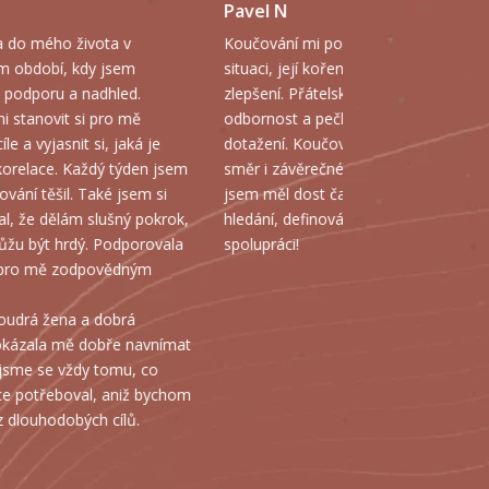
Katy Č.
mi pomohlo ujasnit si mou
S Dankou se cítím v bezpečí, mohu ji
jí kořeny a najít možnosti
důvěřovat a nechat se vést. Díky její
Přátelská atmosféra,
meditaci jsem si dokázala přivolat
a pečlivost, otevřenost,
světelné bytosti a nyní vím, že jsem
Koučování mělo strukturu,
pod ochranou a mohu si je kdykoliv
ěrečné shrnutí. Zároveň
přivolat zase. Odnesla jsem si dary,
ost času na přemýšlení,
za které jsem moc vděčná. Povedlo
finování. Jsem rád za
se mi se posunout – zvnitřnit se a
jsem zvědavá, co dalšího mi to
přinese