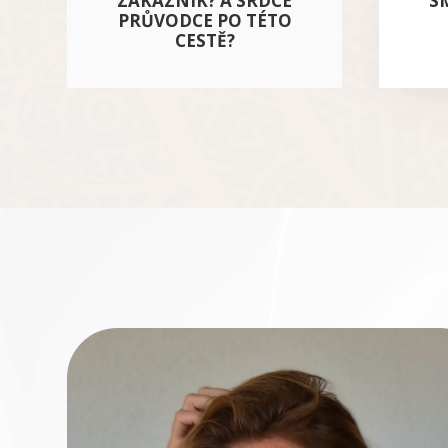
ZÁKAZNÍK? A SRDCE
S
PRŮVODCE PO TÉTO
CESTĚ?