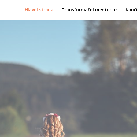
Hlavní strana
Transformační mentorink
Kouč
á