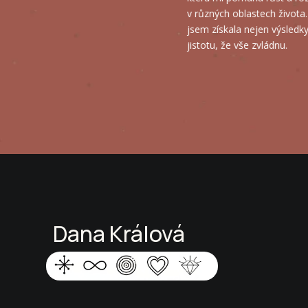
v různých oblastech života. Díky Daně
jsem získala nejen výsledky, ale také
jistotu, že vše zvládnu.
Dana Králová